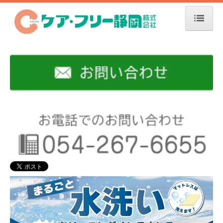
トップ
福祉用具レンタル
車いす
車いす付属品
特殊寝台
特殊寝台付属品
床ずれ防止用具
体位変換器
手すり