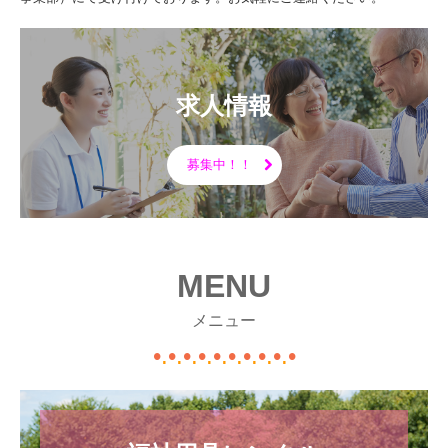
求人情報
募集中！！
MENU
メニュー
•
.
•
.
•
.
•
.
•
.
•
.
•
.
•
.
•
.
•