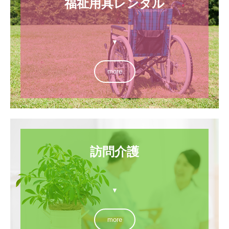
福祉用具レンタル

▼
more
訪問介護

▼
more