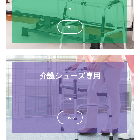
▼
more
介護シューズ専用

▼
more