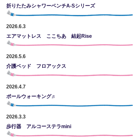
折りたたみシャワーベンチA-Sシリーズ
住宅改修
介護ショップ
2026
.6.3
エアマットレス ここちあ 結起Rise
介護シューズ専用
防災関連用品
2026
.5
.6
介護ベッド フロアックス
クリーニングメンテナンス
訪問介護
2026
.4
.7
ポールウォーキング♬
介護タクシー
その他情報
2026
.3
.3
歩行器 アルコーステラmini
居宅介護支援事業所