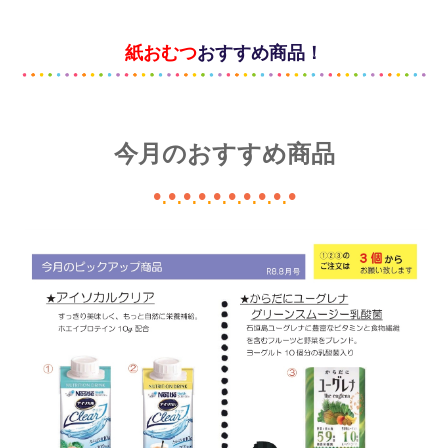
会社概要
紙おむつ
おすすめ商品！
今月のおすすめ商品
•
.
•
.
•
.
•
.
•
.
•
.
•
.
•
.
•
.
•