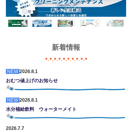
スロープ
歩行器
歩行補助つえ
新着情報
移動用リフト（いす）
•
.
•
.
•
.
•
.
•
.
•
.
•
.
•
.
•
.
•
移動用リフト
NEW
2026
.8
.1
車イス階段昇降機
おむつ値上げのお知らせ
認知症老人徘徊感知機器
特定福祉用具販売
NEW
2026
.8
.1
水分補給飲料 ウ
ォーターメイト
購入する
医療器貸与・販売
2026
.7
.7