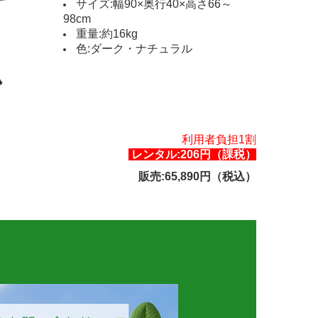
サイズ:幅90×奥行40×高さ66～
98cm
重量:約16kg
色:ダーク・ナチュラル
利用者負担1割
レンタル:206円（課税）
販売:65,890円（税込）