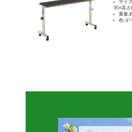
サイズ
35×高さ
重量:約
色: