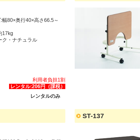
:幅80×奥行40×高さ66.5～
17kg
ーク・ナチュラル
利用者負担1割
レンタル:206円（課税）
レンタルのみ
ST-137