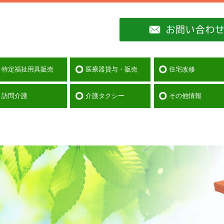
特定福祉用具販売
医療器貸与・販売
住宅改修
購入する
訪問介護
介護タクシー
その他情報