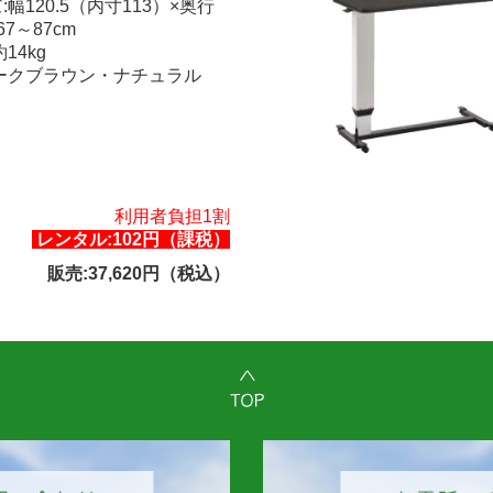
:幅120.5（内寸113）×奥行
67～87cm
14kg
ダークブラウン・ナチュラル
利用者負担1割
レンタル:102円（課税）
販売:37,620円（税込）