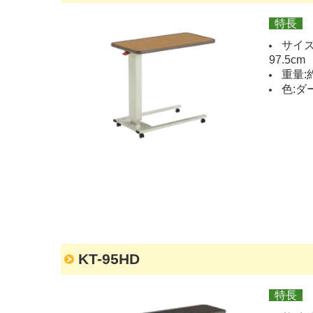
特長
サイズ
97.5cm
重量:約
色:ダ
KT-95HD
特長