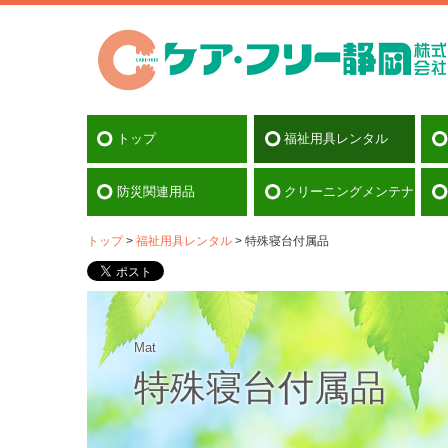
トップ
福祉用具レンタル
車いす
車いす付属品
特殊寝台
特殊寝台付属品
床ずれ防止用具
体位変換器
手すり
スロープ
歩行器
歩行補助つえ
移動用リフト（いす）
移動用リフト
車イス階段昇降機
認知症老人徘徊感知機器
防災関連用品
クリーニングメンテナンス
トップ
福祉用具レンタル
特殊寝台付属品
Mat
特殊寝台付属品